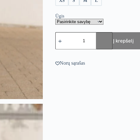
XS
S
M
L
Ūgis
produkto
kiekis:
Į krepšelį
Moon
silk
satino
ilga
Norų sąrašas
vakarinė
suknelė