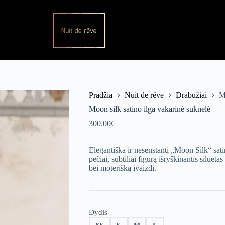
Pradžia
Nuit de rêve
Drabužiai
M
Moon silk satino ilga vakarinė suknelė
300.00
€
Elegantiška ir nesenstanti „Moon Silk“ sat
pečiai, subtiliai figūrą išryškinantis siluet
bei moterišką įvaizdį.
Dydis