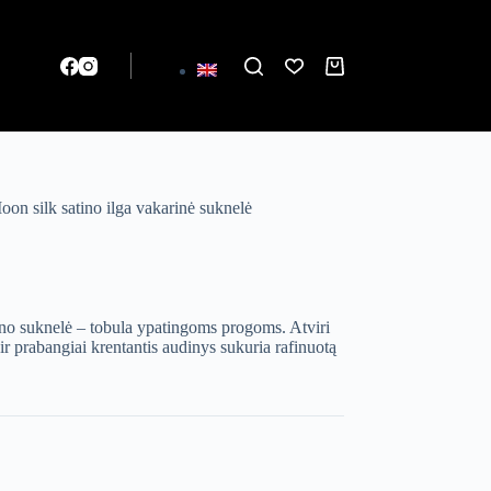
Krepšelis
oon silk satino ilga vakarinė suknelė
ino suknelė – tobula ypatingoms progoms. Atviri
as ir prabangiai krentantis audinys sukuria rafinuotą