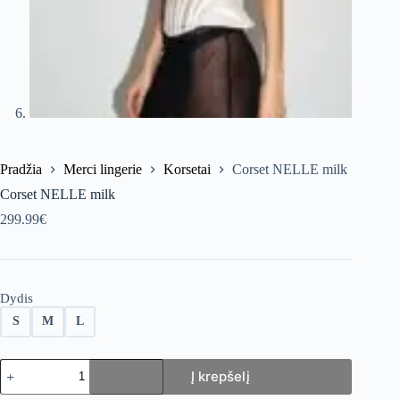
Pradžia
Merci lingerie
Korsetai
Corset NELLE milk
Corset NELLE milk
299.99
€
Dydis
S
M
L
produkto
Į krepšelį
kiekis:
Corset