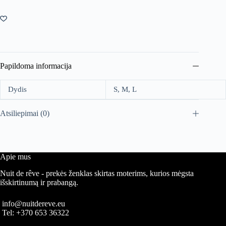
NELLE
milk
Papildoma informacija
Dydis
S, M, L
Atsiliepimai (0)
Apie mus
Nuit de rêve - prekės ženklas skirtas moterims, kurios mėgsta
išskirtinumą ir prabangą.
info@nuitdereve.eu
Tel:
+370 653 36322