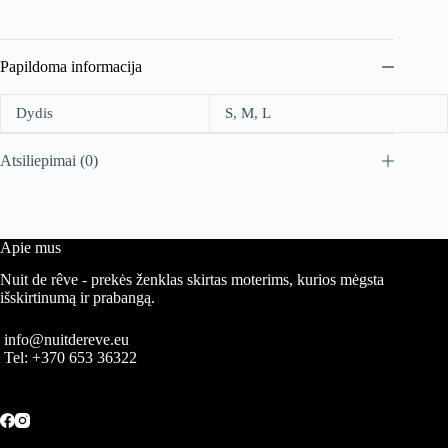
Papildoma informacija
Dydis
S, M, L
Atsiliepimai (0)
Apie mus
Nuit de rêve - prekės ženklas skirtas moterims, kurios mėgsta
išskirtinumą ir prabangą.
info@nuitdereve.eu
Tel:
+370 653 36322