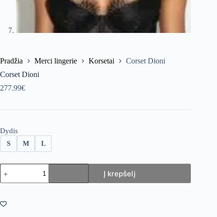
Pradžia
Merci lingerie
Korsetai
Corset Dioni
Corset Dioni
277.99
€
Dydis
S
M
L
produkto
Į krepšelį
kiekis:
Corset
Dioni